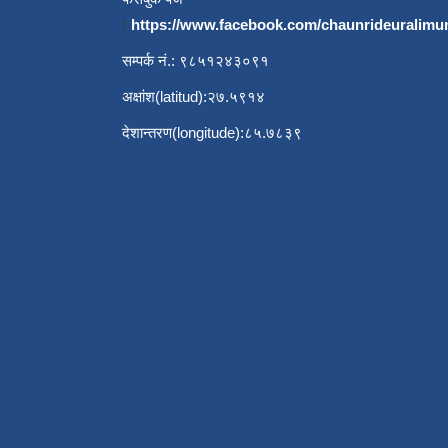
:
https://www.facebook.com/chaunrideuralimu
सम्पर्क नं.: ९८५१२४३०९१
अक्षांश(latitud):२७.५९१४
देशान्तरण(longitude):८५.७८३९