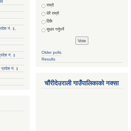
ालय
Choices
राम्रो
धेरै राम्रो
ठिकै
रदेश नं. ३,
सुधार गर्नुपर्ने
Older polls
रदेश नं. ३
Results
 प्रदेश नं. ३
चौंरीदेउराली गाउँपालिकाको नक्सा