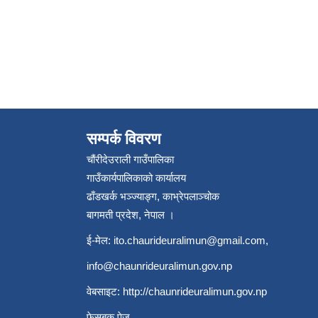
सम्पर्क विवरण
चौंरीदेउराली गाउँपालिका
गाउँकार्यपालिकाको कार्यालय
ढाँडखर्क भञ्ज्याङ्ग, काभ्रेपलाञ्‍चोक
बागमती प्रदेश, नेपाल ।
ई-मेल:
ito.chaurideuralimun@gmail.com
,
info@chaunrideuralimun.gov.np
वेबसाइट:
http://chaunrideuralimun.gov.np
फेसबुक पेज