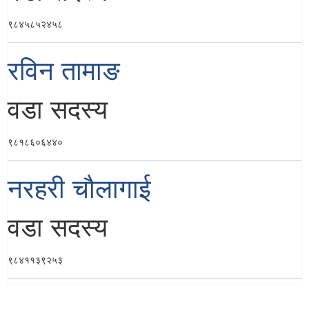
९८४५८५२४५८
रविन तामाङ
वडा सदस्य
९८१८६०६४४०
नरहरी चौलागाई
वडा सदस्य
९८४११३९२५३