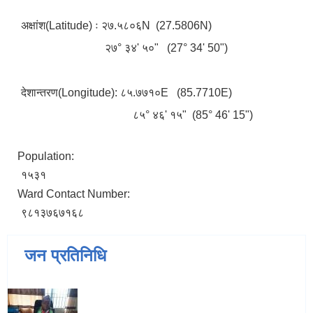
अक्षांश(Latitude) ः २७.५८०६N (27.5806N)
२७° ३४' ५०" (27° 34' 50")
देशान्तरण(Longitude): ८५.७७१०E (85.7710E)
८५° ४६' १५" (85° 46' 15")
Population:
१५३१
Ward Contact Number:
९८१३७६७१६८
जन प्रतिनिधि