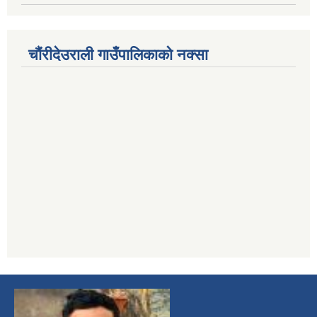
चौंरीदेउराली गाउँपालिकाको नक्सा