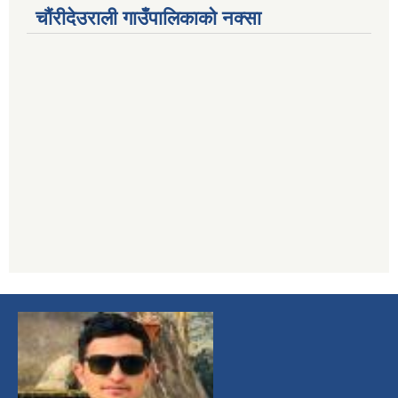
चौंरीदेउराली गाउँपालिकाको नक्सा