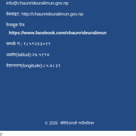
info@chaunrideuralimun.gov.np
वेबसाइट:
http://chaunrideuralimun.gov.np
फेसबुक पेज
:
https://www.facebook.com/chaunrideuralimun
सम्पर्क नं.: ९८५१२४३०९१
अक्षांश(latitud):२७.५९१४
देशान्तरण(longitude):८५.७८३९
© 2026 चौंरीदेउराली गाउँपालिका
//