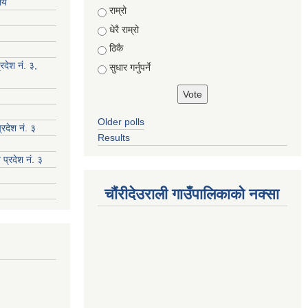
ालय
Choices
राम्रो
धेरै राम्रो
ठिकै
रदेश नं. ३,
सुधार गर्नुपर्ने
Older polls
रदेश नं. ३
Results
 प्रदेश नं. ३
चौंरीदेउराली गाउँपालिकाको नक्सा