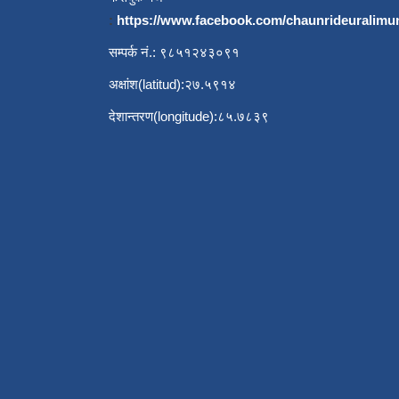
:
https://www.facebook.com/chaunrideuralimu
सम्पर्क नं.: ९८५१२४३०९१
अक्षांश(latitud):२७.५९१४
देशान्तरण(longitude):८५.७८३९