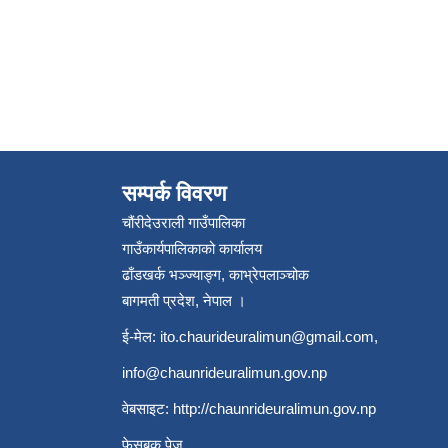
सम्पर्क विवरण
चौंरीदेउराली गाउँपालिका
गाउँकार्यपालिकाको कार्यालय
ढाँडखर्क भञ्ज्याङ्ग, काभ्रेपलाञ्‍चोक
बागमती प्रदेश, नेपाल ।
ई-मेल:
ito.chaurideuralimun@gmail.com
,
info@chaunrideuralimun.gov.np
वेबसाइट:
http://chaunrideuralimun.gov.np
फेसबुक पेज