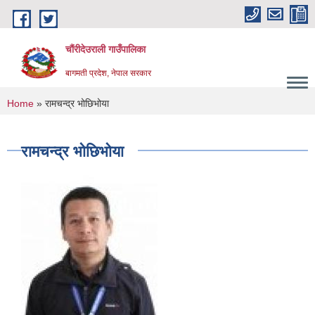
Skip to main content
चौंरीदेउराली गाउँपालिका
बागमती प्रदेश, नेपाल सरकार
You are here
Home
» रामचन्द्र भोछिभोया
रामचन्द्र भोछिभोया