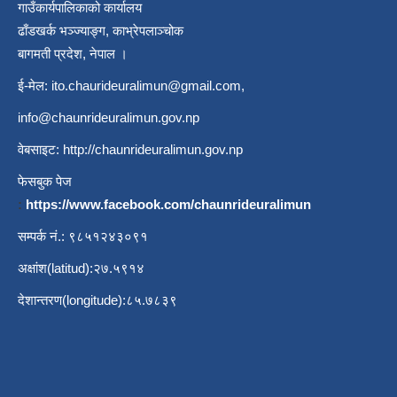
गाउँकार्यपालिकाको कार्यालय
ढाँडखर्क भञ्ज्याङ्ग, काभ्रेपलाञ्‍चोक
बागमती प्रदेश, नेपाल ।
ई-मेल:
ito.chaurideuralimun@gmail.com
,
info@chaunrideuralimun.gov.np
वेबसाइट:
http://chaunrideuralimun.gov.np
फेसबुक पेज
:
https://www.facebook.com/chaunrideuralimun
सम्पर्क नं.: ९८५१२४३०९१
अक्षांश(latitud):२७.५९१४
देशान्तरण(longitude):८५.७८३९